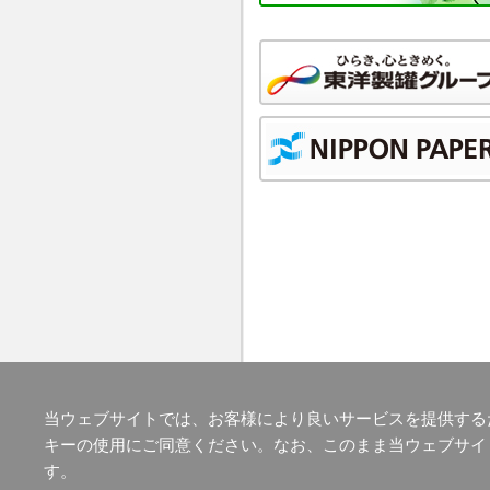
当ウェブサイトでは、お客様により良いサービスを提供する
キーの使用にご同意ください。なお、このまま当ウェブサイ
会社情報
|
事業紹介
|
製品情報
|
拠点
す。
お問い合わせ
|
個人情報保護方針
|
サ