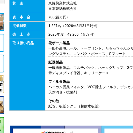
株 主
東罐興業株式会社
日本製紙株式会社
資 本 金
700(百万円)
従業員数
1,227名（2026年3月31日時点）
売 上 高
2025年度 49,266（百万円）
取り扱い商品
段ボール製品
一般外装段ボール、トープリント、たもっちゃんシリ
ングシステム、コンパクトボックス、Cフルート
紙器製品
一般紙器製品、マルチパック、ネックグリップ、Gフ
示ディスプレイ什器、キャリーケース
フィルタ製品
ハニカム脱臭フィルタ、VOC除去フィルタ、デシカ
天然消臭・抗菌剤
その他
紙管、板紙シクラ（超耐水板紙)