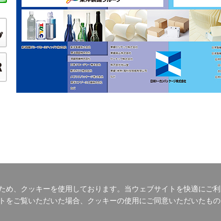
ため、クッキーを使用しております。当ウェブサイトを快適にご利
トをご覧いただいた場合、クッキーの使用にご同意いただいたもの
一覧
|
環境への取り組み
|
健康経営
|
採用情報
イトポリシー
|
Cookieポリシー
|
サイトマップ