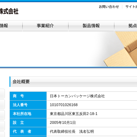
商 号
日本トーカンパッケージ株式会社
法人番号
1010701026168
本社所在地
東京都品川区東五反田2-18-1
設 立
2005年10月1日
代 表 者
代表取締役社長 浅名弘明